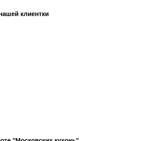
нашей клиентки
оте "Московских кухонь"