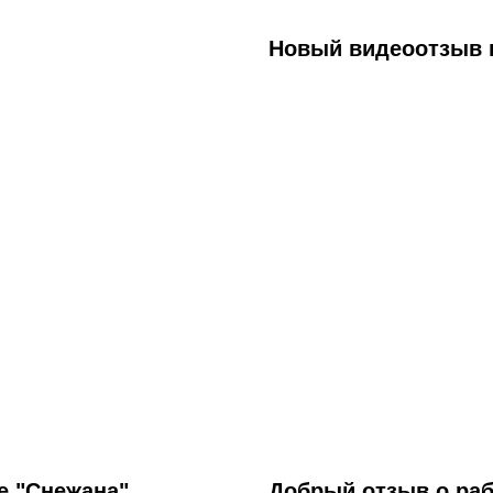
Новый видеоотзыв 
е "Снежана"
Добрый отзыв о раб