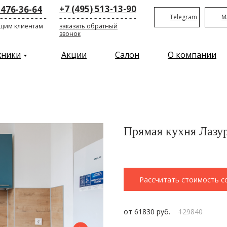
+7 (495) 513-13-90
 476-36-64
Telegram
M
щим клиентам
заказать обратный
звонок
хники
Акции
Салон
О компании
Прямая кухня Лазу
Рассчитать стоимость с
от 61830 руб.
129840