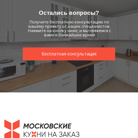
Обороны 112/2, лит «И»,
БЦ "Вант", 2 этаж, офис 214
Офис ПН-ПТ 09:00-19:00
Остались вопросы?
Коллцентр: ПН - ВС 9:00 - 21:00
Получите бесплатную консультацию по
© 2026 Все права защищены
вашему проекту от наших специалистов.
Копирование материалов сайта без указания
Нажмите на кнопку ниже, и мы свяжемся с
активной ссылки запрещено.
вами в ближайшее время
Информация на данном сайте носит
информационно-справочный характер и не
является публичной офертой. Итоговая
Бесплатная консультация
стоимость товаров определяется на основании
индивидуальных расчетов.