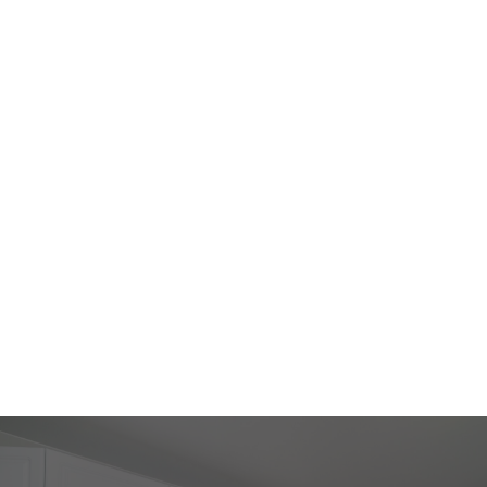
КОНТАКТЫ
+7 (495) 513-13-90
info@moskvakitchen.ru
Онлайн оплата
Пригласить дизайнера
Политика конфиденциальности
г. Москва, м. "Калужская", Научный пр. д. 17,
1 подъезд, 12 этаж, офис 12-8
Офис: ПН - ПТ 09:00 - 18:00, обед 13:00 - 14:00
Коллцентр: ПН - ВС 9:00 - 22:00
Салон: ТЦ Гранд Юг , ул. Кировоградская, 15
этаж 2, секция 32 (М. Пражская)
График работы: с 10-00 до 22-00
г. СПб, м. "Пролетарская", пр. Обуховской