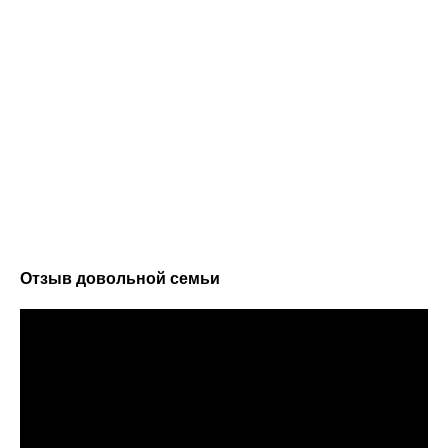
Как мы работаем?
Отзыв довольной семьи
ЗАЯВКА
ВСТРЕЧА С
ДИЗАЙНЕРОМ
Вы звоните нам или
оставляете заявку
Далее, обсуждаете с
на сайте
менеджером детали и
согласуете удобное
время
для визита
дизайнера
РАЗРАБОТКА 3D
ОФОРМЛЕНИЕ