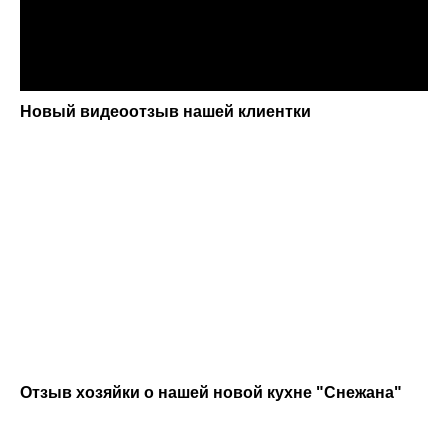
ПРОЕКТА
ДОГОВОРА
Наш дизайнер,
После согласования проекта
учитывает все ваши
определяются сроки
пожелания, знакомит с
изготовления кухни и
образцами материалов
оформляется договор
и
разрабатывает 3D
Новый видеоотзыв нашей клиентки
проект
ДОСТАВКА
ПРОИЗВОДСТВО
Затем, проект
Когда кухня будет готова,
направляется технологам
наш менеджер свяжется с
и
поступает в
вами
для согласования
производство
времени доставки
МОНТАЖ
ГАРАНТИЯ
Профессиональная
Ваша новая кухня
бригада сборщиков
с гарантией на
осуществит монтаж
24 месяца
готова!
вашей новой кухни
Отзыв хозяйки о нашей новой кухне "Снежана"
Рассчитать стоимость