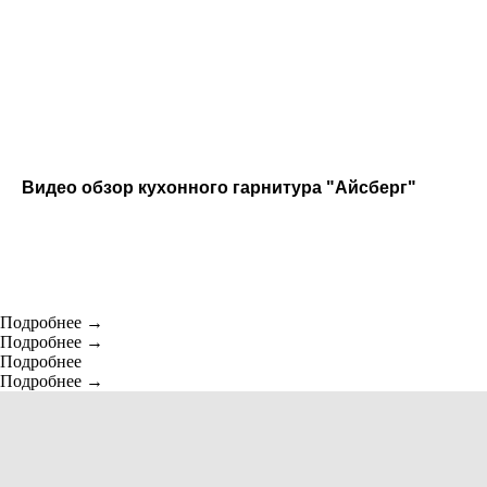
Коллцентр: ПН - ВС 9:00 - 21:00
© 2026 Все права защищены
Копирование материалов сайта без указания
активной ссылки запрещено.
Информация на данном сайте носит
информационно-справочный характер и не
является публичной офертой. Итоговая
стоимость товаров определяется на основании
индивидуальных расчетов.
Видео обзор кухонного гарнитура "Айсберг"
Подробнее
Подробнее
Подробнее
Подробнее