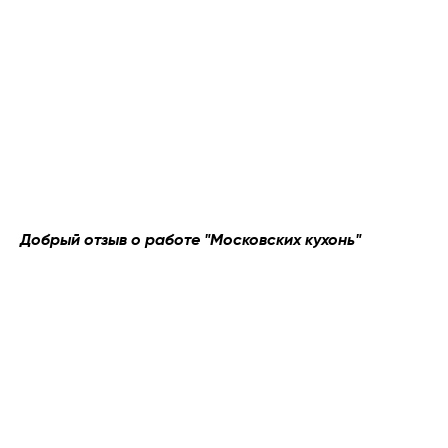
производство
времени доставки
МОНТАЖ
ГАРАНТИЯ
Профессиональная
Ваша новая кухня
бригада сборщиков
с гарантией на
осуществит монтаж
24 месяца
готова!
вашей новой кухни
Рассчитать стоимость
Добрый отзыв о работе "Московских кухонь"