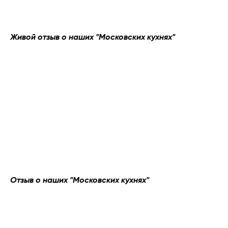
Живой отзыв о наших "Московских кухнях"
КОНТАКТЫ
+7 (495) 513-13-90
info@moskvakitchen.ru
Отзыв о наших "Московских кухнях"
Онлайн оплата
Пригласить дизайнера
Политика конфиденциальности