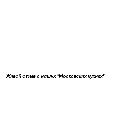
Живой отзыв о наших "Московских кухнях"
КОНТАКТЫ
+7 (495) 513-13-90
info@moskvakitchen.ru