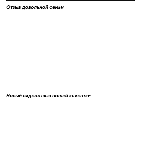
Отзыв довольной семьи
Как мы работаем?
ЗАЯВКА
ВСТРЕЧА С
ДИЗАЙНЕРОМ
Вы звоните нам или
оставляете заявку
Далее, обсуждаете с
на сайте
менеджером детали и
согласуете удобное
время
для визита
Новый видеоотзыв нашей клиентки
дизайнера
РАЗРАБОТКА 3D
ОФОРМЛЕНИЕ
ПРОЕКТА
ДОГОВОРА
Наш дизайнер,
После согласования проекта
учитывает все ваши
определяются сроки
пожелания, знакомит с
изготовления кухни и
образцами материалов
оформляется договор
и
разрабатывает 3D