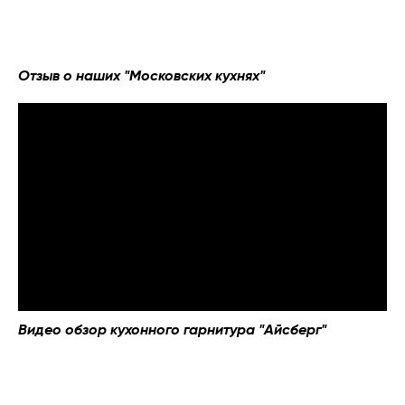
Онлайн оплата
Пригласить дизайнера
Отзыв о наших "Московских кухнях"
Политика конфиденциальности
г. Москва, м. "Калужская", Научный пр. д. 17,
1 подъезд, 12 этаж, офис 12-8
Офис: ПН - ПТ 09:00 - 18:00, обед 13:00 - 14:00
Коллцентр: ПН - ВС 9:00 - 22:00
Салон: ТЦ Гранд Юг , ул. Кировоградская, 15
этаж 2, секция 32 (М. Пражская)
График работы: с 10-00 до 22-00
г. СПб, м. "Пролетарская", пр. Обуховской
Обороны 112/2, лит «И»,
БЦ "Вант", 2 этаж, офис 214
Офис ПН-ПТ 09:00-19:00
Коллцентр: ПН - ВС 9:00 - 21:00
Видео обзор кухонного гарнитура "Айсберг"
© 2026 Все права защищены
Копирование материалов сайта без указания
активной ссылки запрещено.
Информация на данном сайте носит