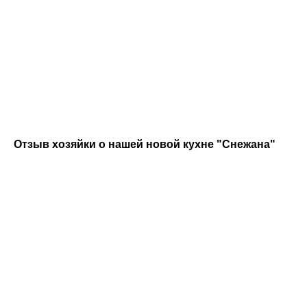
ДОСТАВКА
ПРОИЗВОДСТВО
Затем, проект
Когда кухня будет готова,
направляется технологам
наш менеджер свяжется с
и
поступает в
вами
для согласования
производство
времени доставки
МОНТАЖ
ГАРАНТИЯ
Профессиональная
Ваша новая кухня
бригада сборщиков
с гарантией на
Отзыв хозяйки о нашей новой кухне "Снежана"
осуществит монтаж
24 месяца
готова!
вашей новой кухни
Рассчитать стоимость